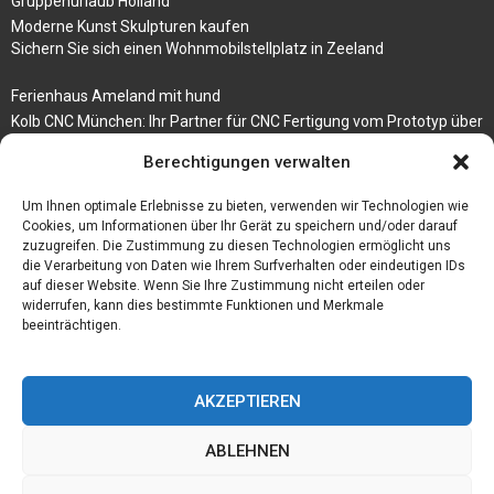
Gruppenurlaub Holland
Moderne Kunst Skulpturen kaufen
Sichern Sie sich einen Wohnmobilstellplatz in Zeeland
Ferienhaus Ameland mit hund
Kolb CNC München: Ihr Partner für CNC Fertigung vom Prototyp über
die Serienfertigung
Berechtigungen verwalten
Der beste höhenverstellbare Schreibtisch
Um Ihnen optimale Erlebnisse zu bieten, verwenden wir Technologien wie
Branchenbuch Krefeld
Cookies, um Informationen über Ihr Gerät zu speichern und/oder darauf
zuzugreifen. Die Zustimmung zu diesen Technologien ermöglicht uns
die Verarbeitung von Daten wie Ihrem Surfverhalten oder eindeutigen IDs
auf dieser Website. Wenn Sie Ihre Zustimmung nicht erteilen oder
widerrufen, kann dies bestimmte Funktionen und Merkmale
beeinträchtigen.
AKZEPTIEREN
ABLEHNEN
@2023 - www.Budgetstay.de. All Right Reserved.