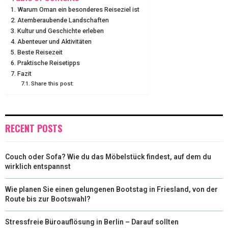
Warum Oman ein besonderes Reiseziel ist
T
O
R
D
Atemberaubende Landschaften
Kultur und Geschichte erleben
T
O
E
I
Abenteuer und Aktivitäten
E
K
S
N
Beste Reisezeit
Praktische Reisetipps
R
T
Fazit
Share this post:
)
RECENT POSTS
Couch oder Sofa? Wie du das Möbelstück findest, auf dem du
wirklich entspannst
Wie planen Sie einen gelungenen Bootstag in Friesland, von der
Route bis zur Bootswahl?
Stressfreie Büroauflösung in Berlin – Darauf sollten