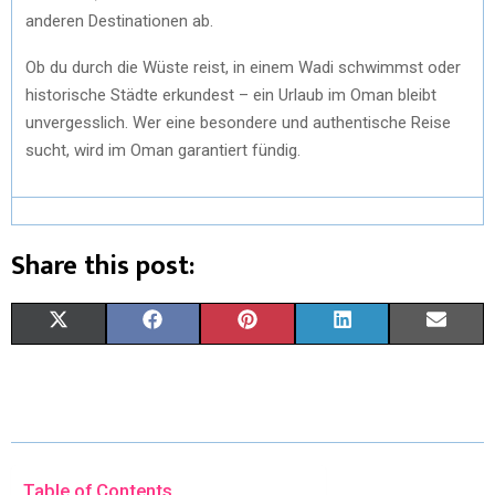
anderen Destinationen ab.
Ob du durch die Wüste reist, in einem Wadi schwimmst oder
historische Städte erkundest – ein Urlaub im Oman bleibt
unvergesslich. Wer eine besondere und authentische Reise
sucht, wird im Oman garantiert fündig.
Share this post:
X
F
P
L
E
(
A
I
I
M
T
C
N
N
A
W
E
T
K
I
I
B
E
E
L
Table of Contents