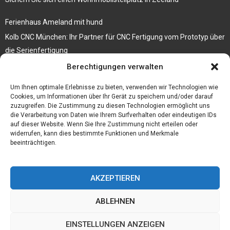
Ferienhaus Ameland mit hund
Kolb CNC München: Ihr Partner für CNC Fertigung vom Prototyp über
die Serienfertigung
Berechtigungen verwalten
Der beste höhenverstellbare Schreibtisch
Branchenbuch Krefeld
Um Ihnen optimale Erlebnisse zu bieten, verwenden wir Technologien wie
Cookies, um Informationen über Ihr Gerät zu speichern und/oder darauf
zuzugreifen. Die Zustimmung zu diesen Technologien ermöglicht uns
die Verarbeitung von Daten wie Ihrem Surfverhalten oder eindeutigen IDs
auf dieser Website. Wenn Sie Ihre Zustimmung nicht erteilen oder
widerrufen, kann dies bestimmte Funktionen und Merkmale
beeinträchtigen.
AKZEPTIEREN
ABLEHNEN
@2023 - www.Budgetstay.de. All Right Reserved.
EINSTELLUNGEN ANZEIGEN