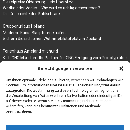
Dieselpreise Oldenburg – ein Überblick
Wodka oder Vodka – Wie wird es richtig geschrieben?
Die Geschichte des Kühlschranks
Gruppenurlaub Holland
Moderne Kunst Skulpturen kaufen
Sichern Sie sich einen Wohnmobilstellplatz in Zeeland
Ferienhaus Ameland mit hund
Kolb CNC München: Ihr Partner für CNC Fertigung vom Prototyp über
die Serienfertigung
Berechtigungen verwalten
Der beste höhenverstellbare Schreibtisch
Branchenbuch Krefeld
Um Ihnen optimale Erlebnisse zu bieten, verwenden wir Technologien wie
Cookies, um Informationen über Ihr Gerät zu speichern und/oder darauf
zuzugreifen. Die Zustimmung zu diesen Technologien ermöglicht uns
die Verarbeitung von Daten wie Ihrem Surfverhalten oder eindeutigen IDs
auf dieser Website. Wenn Sie Ihre Zustimmung nicht erteilen oder
widerrufen, kann dies bestimmte Funktionen und Merkmale
beeinträchtigen.