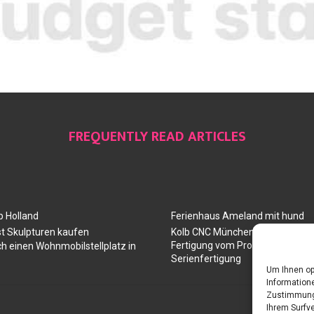
FREQUENTLY READ ARTICLES
 Holland
Ferienhaus Ameland mit hund
t Skulpturen kaufen
Kolb CNC München: Ihr Partner 
Fertigung vom Prototyp über die
ch einen Wohnmobilstellplatz in
Serienfertigung
Um Ihnen op
Informatione
Zustimmung 
Ihrem Surfve