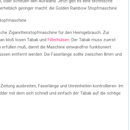
n, oder scheuen den Aufwand. Jetzt gibt es eine technische
erheblich geringer macht: die Golden Rainbow Stopfmaschine.
ische Zigarettenstopfmaschine für den Heimgebrauch. Zur
 man bloß losen Tabak und
Filterhülsen
. Der Tabak muss zuerst
erfüllen muß, damit die Maschine einwandfrei funktioniert.
üssen entfernt werden. Die Faserlänge sollte zwischen 8mm und
itung ausbreiten, Faserlänge und Unreinheiten kontrollieren. Im
der mit dem sich schnell und einfach der Tabak auf die richtige