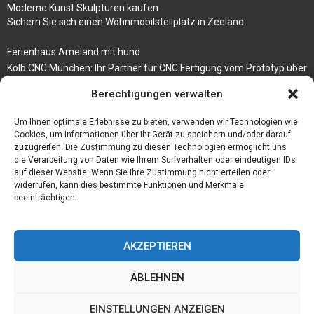
Moderne Kunst Skulpturen kaufen
Sichern Sie sich einen Wohnmobilstellplatz in Zeeland
Ferienhaus Ameland mit hund
Kolb CNC München: Ihr Partner für CNC Fertigung vom Prototyp über
die Serienfertigung
Berechtigungen verwalten
Der beste höhenverstellbare Schreibtisch
Um Ihnen optimale Erlebnisse zu bieten, verwenden wir Technologien wie
Branchenbuch Krefeld
Cookies, um Informationen über Ihr Gerät zu speichern und/oder darauf
zuzugreifen. Die Zustimmung zu diesen Technologien ermöglicht uns
die Verarbeitung von Daten wie Ihrem Surfverhalten oder eindeutigen IDs
auf dieser Website. Wenn Sie Ihre Zustimmung nicht erteilen oder
widerrufen, kann dies bestimmte Funktionen und Merkmale
beeinträchtigen.
AKZEPTIEREN
ABLEHNEN
@2023 - www.Budgetstay.de. All Right Reserved.
EINSTELLUNGEN ANZEIGEN