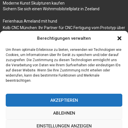
Moderne Kunst Skulpturen kaufen
Sichern Sie sich einen Wohnmobilstellplatz in Zeeland
Ferienhaus Ameland mit hund
Kolb CNC München: Ihr Partner für CNC Fertigung vom Prototyp über
die Serienfertigung
Berechtigungen verwalten
Der beste höhenverstellbare Schreibtisch
Um Ihnen optimale Erlebnisse zu bieten, verwenden wir Technologien wie
Branchenbuch Krefeld
Cookies, um Informationen über Ihr Gerät zu speichern und/oder darauf
zuzugreifen. Die Zustimmung zu diesen Technologien ermöglicht uns
die Verarbeitung von Daten wie Ihrem Surfverhalten oder eindeutigen IDs
auf dieser Website. Wenn Sie Ihre Zustimmung nicht erteilen oder
widerrufen, kann dies bestimmte Funktionen und Merkmale
beeinträchtigen.
AKZEPTIEREN
ABLEHNEN
@2023 - www.Budgetstay.de. All Right Reserved.
EINSTELLUNGEN ANZEIGEN