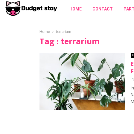
HOME
CONTACT
PAR
Home
terrarium
Tag : terrarium
H
E
F
P
I
N
M