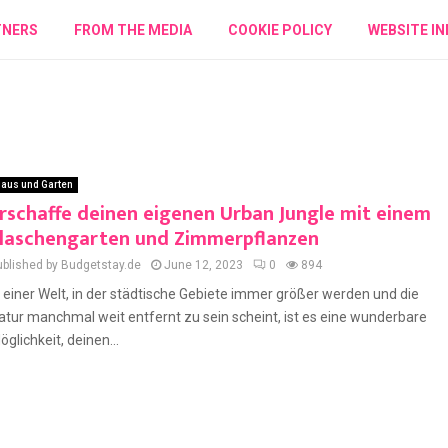
TNERS
FROM THE MEDIA
COOKIE POLICY
WEBSITE IN
aus und Garten
rschaffe deinen eigenen Urban Jungle mit einem
laschengarten und Zimmerpflanzen
ublished by Budgetstay.de
June 12, 2023
0
894
n einer Welt, in der städtische Gebiete immer größer werden und die
atur manchmal weit entfernt zu sein scheint, ist es eine wunderbare
öglichkeit, deinen...