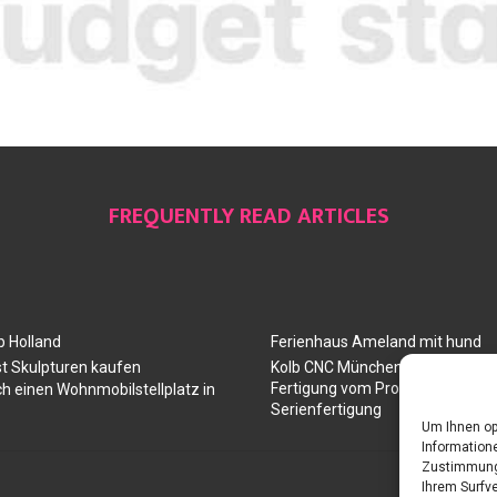
FREQUENTLY READ ARTICLES
 Holland
Ferienhaus Ameland mit hund
t Skulpturen kaufen
Kolb CNC München: Ihr Partner 
Fertigung vom Prototyp über die
ch einen Wohnmobilstellplatz in
Serienfertigung
Um Ihnen op
Informatione
Zustimmung 
Ihrem Surfve