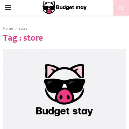
Home
store
Tag : store