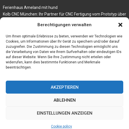
Ferienhaus Ameland mit hund
Kolb CNC München: Ihr Partner für CNC Fertigung vom Prototyp über
die Serienfertigung
Berechtigungen verwalten
Der beste höhenverstellbare Schreibtisch
Um Ihnen optimale Erlebnisse zu bieten, verwenden wir Technologien wie
Branchenbuch Krefeld
Cookies, um Informationen über Ihr Gerät zu speichern und/oder darauf
zuzugreifen. Die Zustimmung zu diesen Technologien ermöglicht uns
die Verarbeitung von Daten wie Ihrem Surfverhalten oder eindeutigen IDs
auf dieser Website. Wenn Sie Ihre Zustimmung nicht erteilen oder
widerrufen, kann dies bestimmte Funktionen und Merkmale
beeinträchtigen.
AKZEPTIEREN
ABLEHNEN
@2023 - www.Budgetstay.de. All Right Reserved.
EINSTELLUNGEN ANZEIGEN
Home
Cookie policy (EU)
Our authors
Partners
Website index
Cookie policy