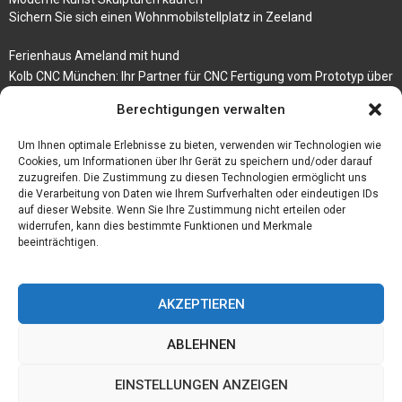
Sichern Sie sich einen Wohnmobilstellplatz in Zeeland
Ferienhaus Ameland mit hund
Kolb CNC München: Ihr Partner für CNC Fertigung vom Prototyp über
die Serienfertigung
Berechtigungen verwalten
Der beste höhenverstellbare Schreibtisch
Um Ihnen optimale Erlebnisse zu bieten, verwenden wir Technologien wie
Branchenbuch Krefeld
Cookies, um Informationen über Ihr Gerät zu speichern und/oder darauf
zuzugreifen. Die Zustimmung zu diesen Technologien ermöglicht uns
die Verarbeitung von Daten wie Ihrem Surfverhalten oder eindeutigen IDs
auf dieser Website. Wenn Sie Ihre Zustimmung nicht erteilen oder
widerrufen, kann dies bestimmte Funktionen und Merkmale
beeinträchtigen.
AKZEPTIEREN
ABLEHNEN
@2023 - www.Budgetstay.de. All Right Reserved.
EINSTELLUNGEN ANZEIGEN