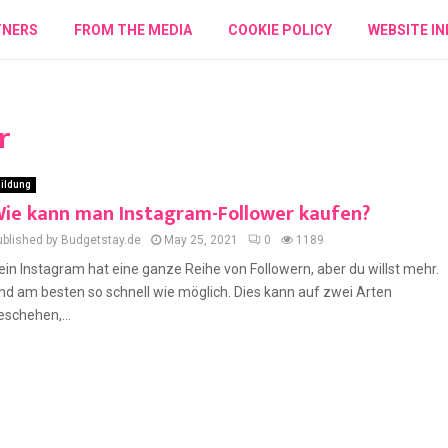
TNERS
FROM THE MEDIA
COOKIE POLICY
WEBSITE IN
r
ildung
ie kann man Instagram-Follower kaufen?
ublished by Budgetstay.de
May 25, 2021
0
1189
ein Instagram hat eine ganze Reihe von Followern, aber du willst mehr.
nd am besten so schnell wie möglich. Dies kann auf zwei Arten
eschehen,...