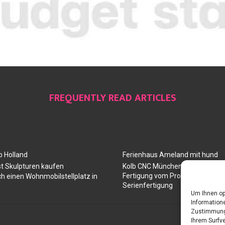
FREQUENTLY READ ARTICLES
 Holland
Ferienhaus Ameland mit hund
t Skulpturen kaufen
Kolb CNC München: Ihr Partner 
Fertigung vom Prototyp über die
ch einen Wohnmobilstellplatz in
Serienfertigung
Um Ihnen op
Informatione
Zustimmung 
Ihrem Surfve