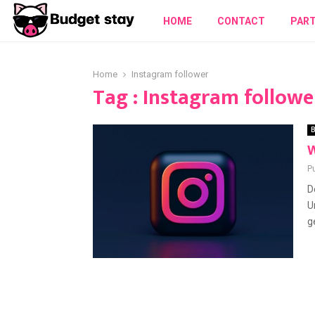
HOME
CONTACT
PAR
Home
Instagram follower
Tag : Instagram followe
B
W
P
D
U
g