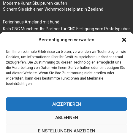
Moderne Kunst Skulpturen kaufen
Sichern Sie sich einen Wohnmobilstellplatz in Zeeland
Ferienhaus Ameland mit hund
Kolb CNC München: Ihr Partner für CNC Fertigung vom Prototyp über
die Serienfertigung
Berechtigungen verwalten
Der beste höhenverstellbare Schreibtisch
Um Ihnen optimale Erlebnisse zu bieten, verwenden wir Technologien wie
Branchenbuch Krefeld
Cookies, um Informationen über Ihr Gerät zu speichern und/oder darauf
zuzugreifen. Die Zustimmung zu diesen Technologien ermöglicht uns
die Verarbeitung von Daten wie Ihrem Surfverhalten oder eindeutigen IDs
auf dieser Website. Wenn Sie Ihre Zustimmung nicht erteilen oder
widerrufen, kann dies bestimmte Funktionen und Merkmale
beeinträchtigen.
AKZEPTIEREN
ABLEHNEN
@2023 - www.Budgetstay.de. All Right Reserved.
EINSTELLUNGEN ANZEIGEN