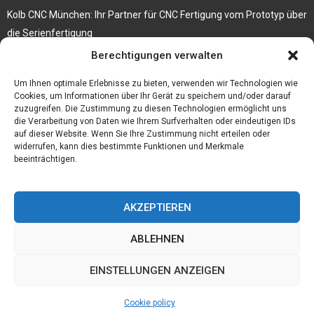
Kolb CNC München: Ihr Partner für CNC Fertigung vom Prototyp über
die Serienfertigung
Berechtigungen verwalten
Der beste höhenverstellbare Schreibtisch
Branchenbuch Krefeld
Um Ihnen optimale Erlebnisse zu bieten, verwenden wir Technologien wie
Cookies, um Informationen über Ihr Gerät zu speichern und/oder darauf
zuzugreifen. Die Zustimmung zu diesen Technologien ermöglicht uns
die Verarbeitung von Daten wie Ihrem Surfverhalten oder eindeutigen IDs
auf dieser Website. Wenn Sie Ihre Zustimmung nicht erteilen oder
widerrufen, kann dies bestimmte Funktionen und Merkmale
beeinträchtigen.
AKZEPTIEREN
ABLEHNEN
@2023 - www.Budgetstay.de. All Right Reserved.
EINSTELLUNGEN ANZEIGEN
Home
Cookie policy (EU)
Our authors
Partners
Website index
Cookie policy
Contact