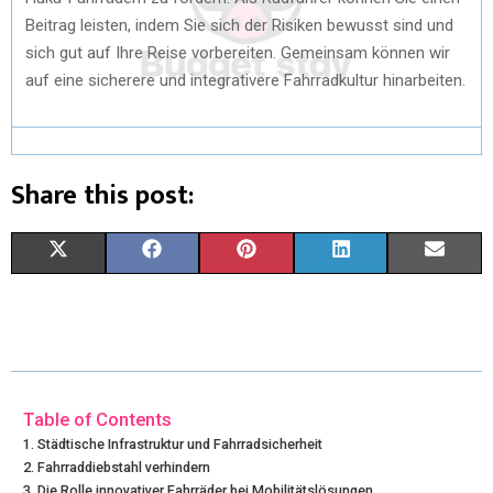
Beitrag leisten, indem Sie sich der Risiken bewusst sind und
sich gut auf Ihre Reise vorbereiten. Gemeinsam können wir
auf eine sicherere und integrativere Fahrradkultur hinarbeiten.
Share this post:
X
F
P
L
E
(
A
I
I
M
T
C
N
N
A
W
E
T
K
I
I
B
E
E
L
Table of Contents
Städtische Infrastruktur und Fahrradsicherheit
T
O
R
D
Fahrraddiebstahl verhindern
Die Rolle innovativer Fahrräder bei Mobilitätslösungen
T
O
E
I