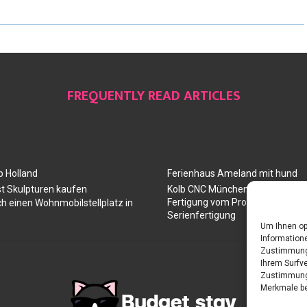
FREQUENTLY READ ARTICLES
 Holland
Ferienhaus Ameland mit hund
t Skulpturen kaufen
Kolb CNC München: Ihr Partner 
Fertigung vom Prototyp über die
ch einen Wohnmobilstellplatz in
Serienfertigung
Um Ihnen op
Informatione
Zustimmung 
Ihrem Surfve
Zustimmung 
Merkmale be