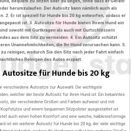
Hund, bequem zu sitzen oder zu liegen, ohne dass er Gefahr
oder herumzulaufen. Der Autositz kann nämlich auch als
en.
2.
Er ist speziell für Hunde bis 20 kg entworfen, sodass er
 angepasst ist.
3.
Autositze für Hunde bieten Ihrem Hund ein
sind sowohl mit Gurtkragen als auch mit Gurtschlössern
Hundes aus dem Sitz zu vermeiden.
4.
Ein Autositz schützt
eren Unannehmlichkeiten, die Ihr Hund verursachen kann.
5.
 zu reinigen, wodurch Sie den Sitz nach jeder Fahrt einfach
nächtliches Reinigen des Autos erspart.
 Autositze für Hunde bis 20 kg
le verschiedene Autositze zur Auswahl. Die wichtigste
den, welcher der beste Autositz für Ihren Hund ist. Ein bekanntes
tositz, der verschiedene Größen und Farben aufweist und mit
er Kopfstütze und einem bequemen Sitzpolster ausgestattet ist.
 bietet auch einen hohen Komfort und eine weiche, halbkreisförmige
rd ist ein weiterer Autositz für Hunde bis 20 kg, der viele wichtige
terial gefertigt, sodass Ihr Vierbeiner selbst bei unebener Straße