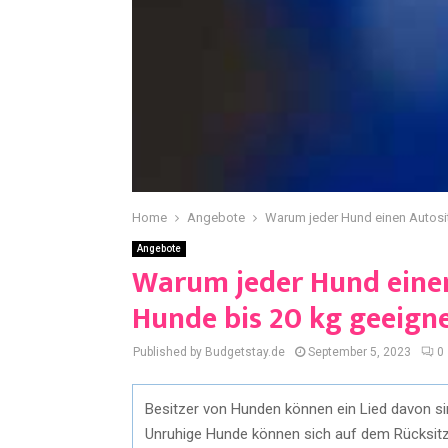
Home
Angebote
Warum jeder Hund einen Autositz
Angebote
Warum jeder Hund einen 
Hunde bis 20 kg geeigne
Published by Budgetstay.de
September 5, 2023
0
Besitzer von Hunden können ein Lied davon si
Unruhige Hunde können sich auf dem Rücksit