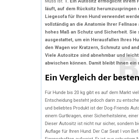
Muss ist.
1.
Ein Autositz ermöglicht Ihrem 
läuft, auf dem Rücksitz herumzuspringen 
Liegesofa für Ihren Hund verwendet werd
vollständig an die Anatomie Ihrer Fellnase
hohes Maß an Schutz und Sicherheit. Sie 
ausgestattet, um ein Herausfallen Ihres 
den Wagen vor Kratzern, Schmutz und and
Viele Autositze sind abnehmbar und leicht
abwischen können. Damit bleibt Ihnen ein 
Ein Vergleich der besten
Für Hunde bis 20 kg gibt es auf dem Markt vie
Entscheidung besteht jedoch darin zu entschei
und beliebtes Produkt ist der Dog-Friends Au
einem Gurtkragen, einer Sicherheitsleine, ein
Dieser Autositz ist nicht nur sicher, sondern
Auflage für Ihren Hund. Der Car Seat I von Befa
Eigenschaften aufweist. Er ist aus robustem Ma