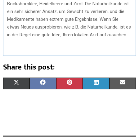
Bockshornklee, Heidelbeere und Zimt. Die Naturheilkunde ist
ein sehr sicherer Ansatz, um Gewicht zu verlieren, und die
Medikamente haben extrem gute Ergebnisse. Wenn Sie
etwas Neues ausprobieren, wie z.B. die Naturheilkunde, ist es
in der Regel eine gute Idee, Ihren lokalen Arzt aufzusuchen.
Share this post:
X
F
P
L
E
(
A
I
I
M
T
C
N
N
A
W
E
T
K
I
I
B
E
E
L