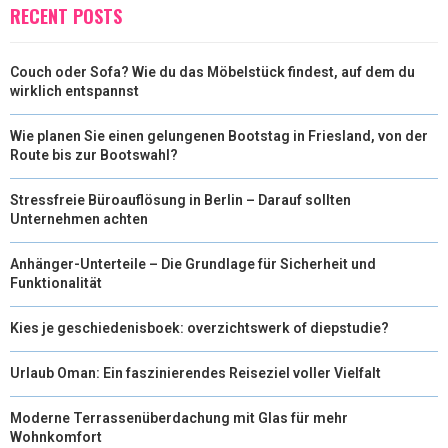
T
O
R
D
RECENT POSTS
T
O
E
I
Couch oder Sofa? Wie du das Möbelstück findest, auf dem du
E
K
S
N
wirklich entspannst
R
T
Wie planen Sie einen gelungenen Bootstag in Friesland, von der
)
Route bis zur Bootswahl?
Stressfreie Büroauflösung in Berlin – Darauf sollten
Unternehmen achten
Anhänger-Unterteile – Die Grundlage für Sicherheit und
Funktionalität
Kies je geschiedenisboek: overzichtswerk of diepstudie?
Urlaub Oman: Ein faszinierendes Reiseziel voller Vielfalt
Moderne Terrassenüberdachung mit Glas für mehr
Wohnkomfort