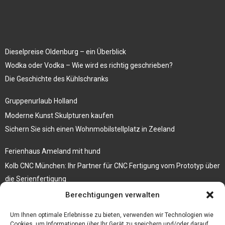
Dieselpreise Oldenburg – ein Überblick
Wodka oder Vodka – Wie wird es richtig geschrieben?
Die Geschichte des Kühlschranks
Gruppenurlaub Holland
Moderne Kunst Skulpturen kaufen
Sichern Sie sich einen Wohnmobilstellplatz in Zeeland
Ferienhaus Ameland mit hund
Kolb CNC München: Ihr Partner für CNC Fertigung vom Prototyp über
die Serienfertigung
Berechtigungen verwalten
Der beste höhenverstellbare Schreibtisch
Branchenbuch Krefeld
Um Ihnen optimale Erlebnisse zu bieten, verwenden wir Technologien wie
Cookies, um Informationen über Ihr Gerät zu speichern und/oder darauf