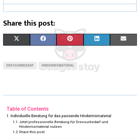
Share this post:
X
F
P
L
E
(
A
I
I
M
T
C
N
N
A
DRESSURBEDARF
HINDERNISMATERIAL
W
E
T
K
I
I
B
E
E
L
T
O
R
D
T
O
E
I
Table of Contents
Individuelle Beratung für das passende Hindernismaterial
E
K
S
N
Jetzt professionelle Beratung für Dressurbedarf und
Hindernismaterial nutzen
R
T
Share this post: