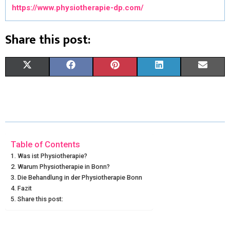
https://www.physiotherapie-dp.com/
Share this post:
X
F
P
L
E
(
A
I
I
M
T
C
N
N
A
W
E
T
K
I
I
B
E
E
L
Table of Contents
Was ist Physiotherapie?
T
O
R
D
Warum Physiotherapie in Bonn?
Die Behandlung in der Physiotherapie Bonn
T
O
E
I
Fazit
E
K
S
N
Share this post:
R
T