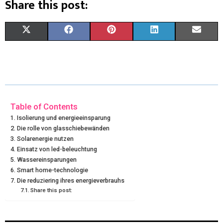
Share this post:
X
F
P
L
E
(
A
I
I
M
T
C
N
N
A
W
E
T
K
I
I
B
E
E
L
Table of Contents
Isolierung und energieeinsparung
T
O
R
D
Die rolle von glasschiebewänden
Solarenergie nutzen
T
O
E
I
Einsatz von led-beleuchtung
E
K
S
N
Wassereinsparungen
Smart home-technologie
R
T
Die reduziering ihres energieverbrauhs
Share this post:
)