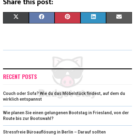
Share this post:
X
F
P
L
E
(
A
I
I
M
T
C
N
N
A
W
E
T
K
I
I
B
E
E
L
T
O
R
D
RECENT POSTS
T
O
E
I
Couch oder Sofa? Wie du das Möbelstück findest, auf dem du
E
K
S
N
wirklich entspannst
R
T
Wie planen Sie einen gelungenen Bootstag in Friesland, von der
)
Route bis zur Bootswahl?
Stressfreie Büroauflösung in Berlin – Darauf sollten