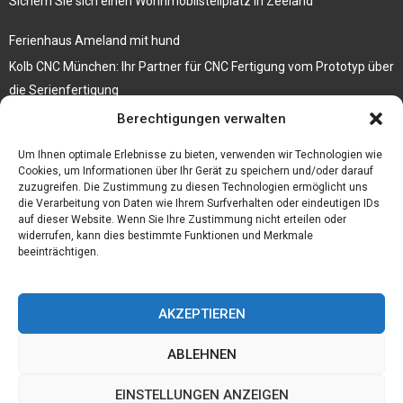
Sichern Sie sich einen Wohnmobilstellplatz in Zeeland
Ferienhaus Ameland mit hund
Kolb CNC München: Ihr Partner für CNC Fertigung vom Prototyp über
die Serienfertigung
Berechtigungen verwalten
Der beste höhenverstellbare Schreibtisch
Branchenbuch Krefeld
Um Ihnen optimale Erlebnisse zu bieten, verwenden wir Technologien wie
Cookies, um Informationen über Ihr Gerät zu speichern und/oder darauf
zuzugreifen. Die Zustimmung zu diesen Technologien ermöglicht uns
die Verarbeitung von Daten wie Ihrem Surfverhalten oder eindeutigen IDs
auf dieser Website. Wenn Sie Ihre Zustimmung nicht erteilen oder
widerrufen, kann dies bestimmte Funktionen und Merkmale
beeinträchtigen.
AKZEPTIEREN
ABLEHNEN
@2023 - www.Budgetstay.de. All Right Reserved.
EINSTELLUNGEN ANZEIGEN