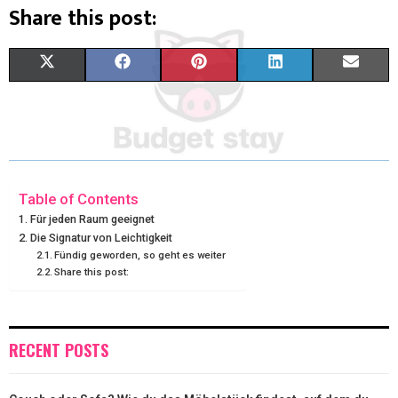
Share this post:
X
F
P
L
E
(
A
I
I
M
T
C
N
N
A
W
E
T
K
I
I
B
E
E
L
Table of Contents
Für jeden Raum geeignet
T
O
R
D
Die Signatur von Leichtigkeit
Fündig geworden, so geht es weiter
T
O
E
I
Share this post:
E
K
S
N
R
T
RECENT POSTS
)