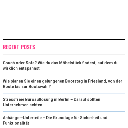
(
A
I
I
M
T
C
N
N
A
W
E
T
K
I
I
B
E
E
L
T
O
R
D
RECENT POSTS
T
O
E
I
Couch oder Sofa? Wie du das Möbelstück findest, auf dem du
E
K
S
N
wirklich entspannst
R
T
Wie planen Sie einen gelungenen Bootstag in Friesland, von der
)
Route bis zur Bootswahl?
Stressfreie Büroauflösung in Berlin – Darauf sollten
Unternehmen achten
Anhänger-Unterteile – Die Grundlage für Sicherheit und
Funktionalität