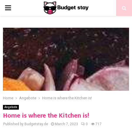
Home
Angebote
Home is where the Kitchen is!
Angebote
Home is where the Kitchen is!
Published by Budgetstay.de
March 7, 2023
0
717