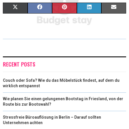
X
F
P
L
E
(
A
I
I
M
T
C
N
N
A
W
E
T
K
I
I
B
E
E
L
T
O
R
D
RECENT POSTS
T
O
E
I
Couch oder Sofa? Wie du das Möbelstück findest, auf dem du
E
K
S
N
wirklich entspannst
R
T
Wie planen Sie einen gelungenen Bootstag in Friesland, von der
)
Route bis zur Bootswahl?
Stressfreie Büroauflösung in Berlin – Darauf sollten
Unternehmen achten