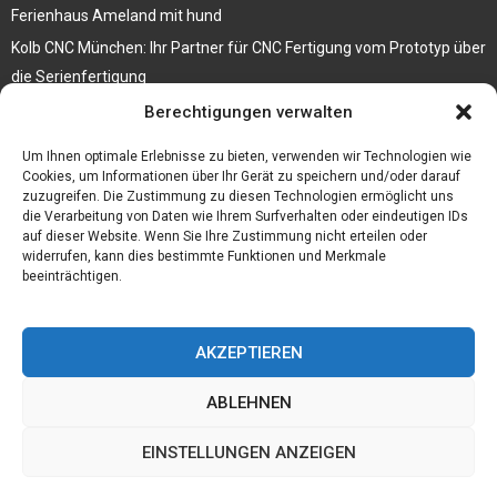
Ferienhaus Ameland mit hund
Kolb CNC München: Ihr Partner für CNC Fertigung vom Prototyp über
die Serienfertigung
Berechtigungen verwalten
Der beste höhenverstellbare Schreibtisch
Branchenbuch Krefeld
Um Ihnen optimale Erlebnisse zu bieten, verwenden wir Technologien wie
Cookies, um Informationen über Ihr Gerät zu speichern und/oder darauf
zuzugreifen. Die Zustimmung zu diesen Technologien ermöglicht uns
die Verarbeitung von Daten wie Ihrem Surfverhalten oder eindeutigen IDs
auf dieser Website. Wenn Sie Ihre Zustimmung nicht erteilen oder
widerrufen, kann dies bestimmte Funktionen und Merkmale
beeinträchtigen.
AKZEPTIEREN
ABLEHNEN
@2023 - www.Budgetstay.de. All Right Reserved.
EINSTELLUNGEN ANZEIGEN
Home
Cookie policy (EU)
Our authors
Partners
Website index