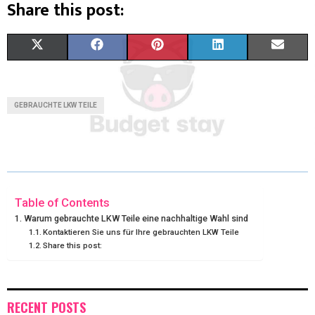
Share this post:
X
F
P
L
E
(
A
I
I
M
T
C
N
N
A
GEBRAUCHTE LKW TEILE
W
E
T
K
I
I
B
E
E
L
T
O
R
D
T
O
E
I
Table of Contents
Warum gebrauchte LKW Teile eine nachhaltige Wahl sind
E
K
S
N
Kontaktieren Sie uns für Ihre gebrauchten LKW Teile
Share this post:
R
T
)
RECENT POSTS