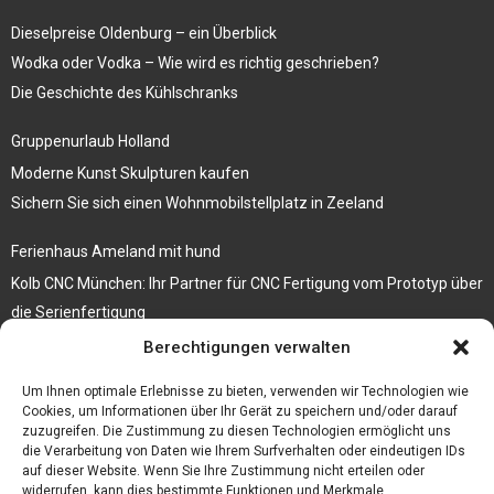
Dieselpreise Oldenburg – ein Überblick
Wodka oder Vodka – Wie wird es richtig geschrieben?
Die Geschichte des Kühlschranks
Gruppenurlaub Holland
Moderne Kunst Skulpturen kaufen
Sichern Sie sich einen Wohnmobilstellplatz in Zeeland
Ferienhaus Ameland mit hund
Kolb CNC München: Ihr Partner für CNC Fertigung vom Prototyp über
die Serienfertigung
Berechtigungen verwalten
Der beste höhenverstellbare Schreibtisch
Branchenbuch Krefeld
Um Ihnen optimale Erlebnisse zu bieten, verwenden wir Technologien wie
Cookies, um Informationen über Ihr Gerät zu speichern und/oder darauf
zuzugreifen. Die Zustimmung zu diesen Technologien ermöglicht uns
die Verarbeitung von Daten wie Ihrem Surfverhalten oder eindeutigen IDs
auf dieser Website. Wenn Sie Ihre Zustimmung nicht erteilen oder
widerrufen, kann dies bestimmte Funktionen und Merkmale