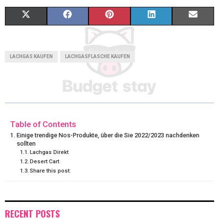
X
F
P
L
E
(
A
I
I
M
T
C
N
N
A
LACHGAS KAUFEN
LACHGASFLASCHE KAUFEN
W
E
T
K
I
I
B
E
E
L
T
O
R
D
T
O
E
I
Table of Contents
Einige trendige Nos-Produkte, über die Sie 2022/2023 nachdenken
E
K
S
N
sollten
Lachgas Direkt
R
T
Desert Cart
Share this post:
)
RECENT POSTS