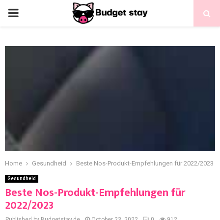
Home
Gesundheid
Beste Nos-Produkt-Empfehlungen für 2022/2023
Gesundheid
Beste Nos-Produkt-Empfehlungen für
2022/2023
Published by Budgetstay.de
October 23, 2022
0
912