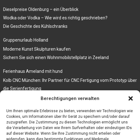
Dieselpreise Oldenburg – ein Überblick
Wodka oder Vodka – Wie wird es richtig geschrieben?
Die Geschichte des Kühlschranks
Gruppenurlaub Holland
Moderne Kunst Skulpturen kaufen
Sichern Sie sich einen Wohnmobilstellplatz in Zeeland
Ferienhaus Ameland mit hund
Kolb CNC München: Ihr Partner für CNC Fertigung vom Prototyp über
die Serienfertigung
Berechtigungen verwalten
Der beste höhenverstellbare Schreibtisch
Branchenbuch Krefeld
Um Ihnen optimale Erlebnisse zu bieten, verwenden wir Technologien wie
Cookies, um Informationen über Ihr Gerät zu speichern und/oder darauf
zuzugreifen. Die Zustimmung zu diesen Technologien ermöglicht uns
die Verarbeitung von Daten wie Ihrem Surfverhalten oder eindeutigen IDs
auf dieser Website. Wenn Sie Ihre Zustimmung nicht erteilen oder
widerrufen, kann dies bestimmte Funktionen und Merkmale