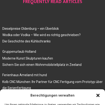
FREQUENTLY READ ARTICLES
Dieselpreise Oldenburg – ein Überblick
Wodka oder Vodka – Wie wird es richtig geschrieben?
Die Geschichte des Kühlschranks
Gruppenurlaub Holland
Moderne Kunst Skulpturen kaufen
Sichern Sie sich einen Wohnmobilstellplatz in Zeeland
Ferienhaus Ameland mit hund
Kolb CNC München: Ihr Partner für CNC Fertigung vom Prototyp über
die Serienfertigung
Berechtigungen verwalten
Der beste höhenverstellbare Schreibtisch
Branchenbuch Krefeld
Um Ihnen optimale Erlebnisse zu bieten, verwenden wir Technologien wie