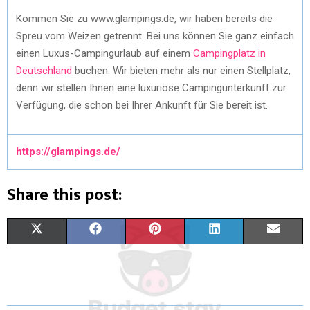
Kommen Sie zu www.glampings.de, wir haben bereits die
Spreu vom Weizen getrennt. Bei uns können Sie ganz einfach
einen Luxus-Campingurlaub auf einem
Campingplatz in
Deutschland
buchen. Wir bieten mehr als nur einen Stellplatz,
denn wir stellen Ihnen eine luxuriöse Campingunterkunft zur
Verfügung, die schon bei Ihrer Ankunft für Sie bereit ist.
https://glampings.de/
Share this post:
X
F
P
L
E
(
A
I
I
M
T
C
N
N
A
W
E
T
K
I