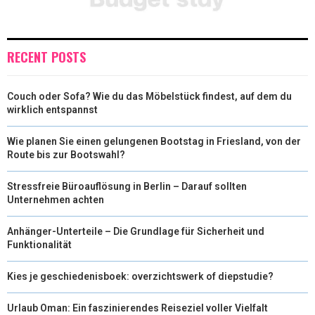
I
B
E
E
L
T
O
R
D
RECENT POSTS
T
O
E
I
Couch oder Sofa? Wie du das Möbelstück findest, auf dem du
E
K
S
N
wirklich entspannst
R
T
Wie planen Sie einen gelungenen Bootstag in Friesland, von der
)
Route bis zur Bootswahl?
Stressfreie Büroauflösung in Berlin – Darauf sollten
Unternehmen achten
Anhänger-Unterteile – Die Grundlage für Sicherheit und
Funktionalität
Kies je geschiedenisboek: overzichtswerk of diepstudie?
Urlaub Oman: Ein faszinierendes Reiseziel voller Vielfalt