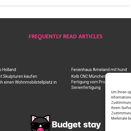
FREQUENTLY READ ARTICLES
 Holland
Ferienhaus Ameland mit hund
t Skulpturen kaufen
Kolb CNC München: Ihr Partner 
Fertigung vom Prototyp über die
ch einen Wohnmobilstellplatz in
Serienfertigung
Um Ihnen op
Informatione
Zustimmung 
Ihrem Surfve
Zustimmung 
Merkmale be