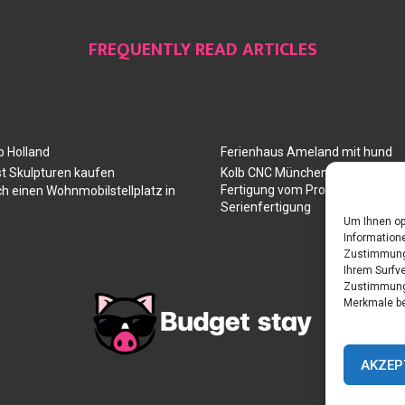
FREQUENTLY READ ARTICLES
 Holland
Ferienhaus Ameland mit hund
t Skulpturen kaufen
Kolb CNC München: Ihr Partner 
Fertigung vom Prototyp über die
ch einen Wohnmobilstellplatz in
Serienfertigung
Um Ihnen op
Informatione
Zustimmung 
Ihrem Surfve
Zustimmung 
Merkmale be
AKZEP