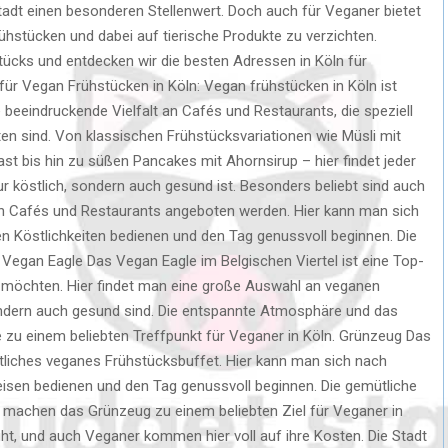
tadt einen besonderen Stellenwert. Doch auch für Veganer bietet
frühstücken und dabei auf tierische Produkte zu verzichten.
tücks und entdecken wir die besten Adressen in Köln für
 für Vegan Frühstücken in Köln: Vegan frühstücken in Köln ist
e beeindruckende Vielfalt an Cafés und Restaurants, die speziell
en sind. Von klassischen Frühstücksvariationen wie Müsli mit
st bis hin zu süßen Pancakes mit Ahornsirup – hier findet jeder
r köstlich, sondern auch gesund ist. Besonders beliebt sind auch
en Cafés und Restaurants angeboten werden. Hier kann man sich
n Köstlichkeiten bedienen und den Tag genussvoll beginnen. Die
Vegan Eagle Das Vegan Eagle im Belgischen Viertel ist eine Top-
n möchten. Hier findet man eine große Auswahl an veganen
 sondern auch gesund sind. Die entspannte Atmosphäre und das
zu einem beliebten Treffpunkt für Veganer in Köln. Grünzeug Das
stliches veganes Frühstücksbuffet. Hier kann man sich nach
eisen bedienen und den Tag genussvoll beginnen. Die gemütliche
achen das Grünzeug zu einem beliebten Ziel für Veganer in
ight, und auch Veganer kommen hier voll auf ihre Kosten. Die Stadt