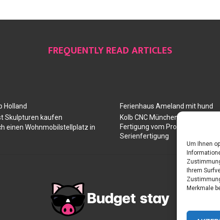
FREQUENTLY READ ARTICLES
 Holland
Ferienhaus Ameland mit hund
t Skulpturen kaufen
Kolb CNC München: Ihr Partner 
Fertigung vom Prototyp über die
ch einen Wohnmobilstellplatz in
Serienfertigung
Um Ihnen op
Informatione
Zustimmung 
Ihrem Surfve
Zustimmung 
Merkmale be