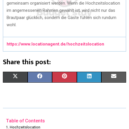
gemeinsam organisiert werden. Wenn die Hochzeitslocation
im angemessenen Rahmen gewählt ist, wird nicht nur das
Brautpaar glücklich, sondern die Gäste fühlen sich rundum
wohl.
https://www.locationagent.de/hochzeitslocation
Share this post:
X
F
P
L
E
(
A
I
I
M
T
C
N
N
A
W
E
T
K
I
I
B
E
E
L
Table of Contents
Hochzeitslocation
T
O
R
D