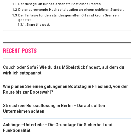
Der richtige Ort für das schönste Fest eines Paares
Die ansprechende Hochzeitslocation an einem schönen Standort
T
O
E
I
Der Fantasie für den standesgemäßen Ort sind kaum Grenzen
gesetzt
E
K
S
N
Share this post:
R
T
)
RECENT POSTS
Couch oder Sofa? Wie du das Möbelstück findest, auf dem du
wirklich entspannst
Wie planen Sie einen gelungenen Bootstag in Friesland, von der
Route bis zur Bootswahl?
Stressfreie Büroauflösung in Berlin – Darauf sollten
Unternehmen achten
Anhänger-Unterteile – Die Grundlage für Sicherheit und
Funktionalität