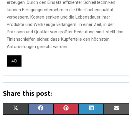
erzeugen. Durch den Einsatz effizienter Schleiftechniken
können Fertigungsunternehmen die Oberflächenqualität
verbessern, Kosten senken und die Lebensdauer ihrer
Produkte und Werkzeuge verlängern. In einer Zeit, in der
Präzision und Qualität von größter Bedeutung sind, stellt das
Finishschleifen sicher, dass Kupferteile den höchsten
Anforderungen gerecht werden.
4O
Share this post:
X
F
P
L
E
(
A
I
I
M
T
C
N
N
A