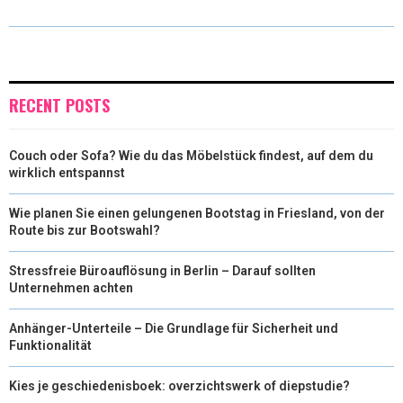
W
E
T
K
I
I
B
E
E
L
T
O
R
D
RECENT POSTS
T
O
E
I
Couch oder Sofa? Wie du das Möbelstück findest, auf dem du
E
K
S
N
wirklich entspannst
R
T
Wie planen Sie einen gelungenen Bootstag in Friesland, von der
)
Route bis zur Bootswahl?
Stressfreie Büroauflösung in Berlin – Darauf sollten
Unternehmen achten
Anhänger-Unterteile – Die Grundlage für Sicherheit und
Funktionalität
Kies je geschiedenisboek: overzichtswerk of diepstudie?