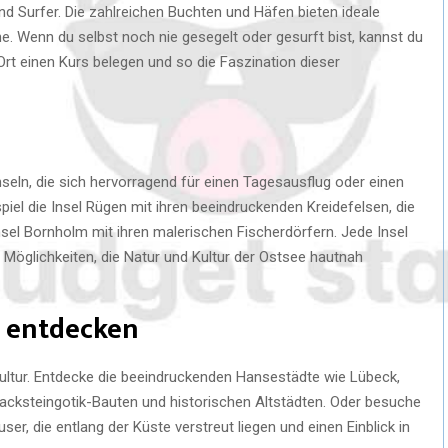
und Surfer. Die zahlreichen Buchten und Häfen bieten ideale
. Wenn du selbst noch nie gesegelt oder gesurft bist, kannst du
 Ort einen Kurs belegen und so die Faszination dieser
eln, die sich hervorragend für einen Tagesausflug oder einen
iel die Insel Rügen mit ihren beeindruckenden Kreidefelsen, die
nsel Bornholm mit ihren malerischen Fischerdörfern. Jede Insel
e Möglichkeiten, die Natur und Kultur der Ostsee hautnah
e entdecken
Kultur. Entdecke die beeindruckenden Hansestädte wie Lübeck,
Backsteingotik-Bauten und historischen Altstädten. Oder besuche
er, die entlang der Küste verstreut liegen und einen Einblick in