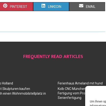
PINTEREST
LINKEDIN
EMAIL
FREQUENTLY READ ARTICLES
 Holland
Ferienhaus Ameland mit hund
t Skulpturen kaufen
Kolb CNC München: Ihr Partner 
Fertigung vom Prototyp über die
ch einen Wohnmobilstellplatz in
Serienfertigung
Um Ihnen op
Informatione