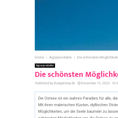
Home
Agrarprodukte
Die schönsten Möglichkeit
Agrarprodukte
Die schönsten Möglichke
Published by Budgetstay.de
December 15, 2023
Die Ostsee ist ein wahres Paradies für alle, d
Mit ihren malerischen Küsten, idyllischen Str
Möglichkeiten, um die Seele baumeln zu lassen 
schönsten Möglichkeiten vor, die Ostsee zu e