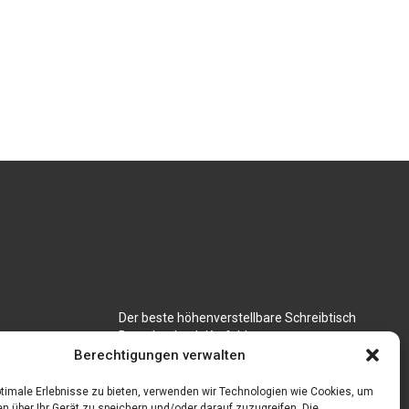
Der beste höhenverstellbare Schreibtisch
Branchenbuch Krefeld
für CNC
Berechtigungen verwalten
timale Erlebnisse zu bieten, verwenden wir Technologien wie Cookies, um
n über Ihr Gerät zu speichern und/oder darauf zuzugreifen. Die