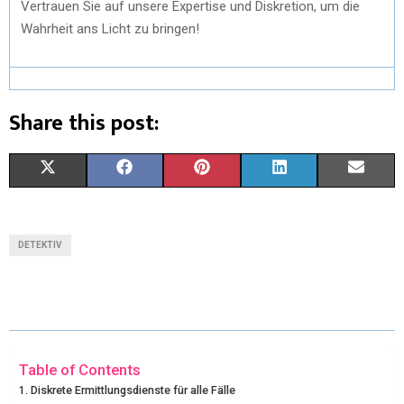
Vertrauen Sie auf unsere Expertise und Diskretion, um die
Wahrheit ans Licht zu bringen!
Share this post:
X
F
P
L
E
(
A
I
I
M
T
C
N
N
A
DETEKTIV
W
E
T
K
I
I
B
E
E
L
T
O
R
D
T
O
E
I
Table of Contents
Diskrete Ermittlungsdienste für alle Fälle
E
K
S
N