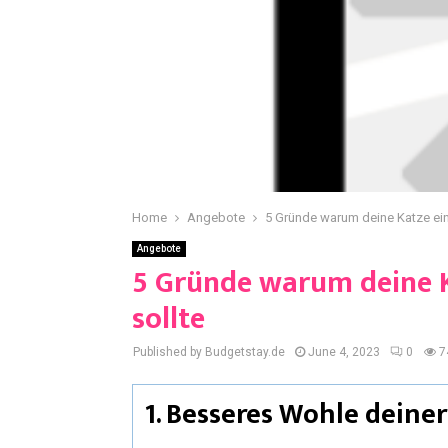
Home
Angebote
5 Gründe warum deine Katze ein
Angebote
5 Gründe warum deine K
sollte
Published by Budgetstay.de
June 4, 2023
0
7
1. Besseres Wohle deiner