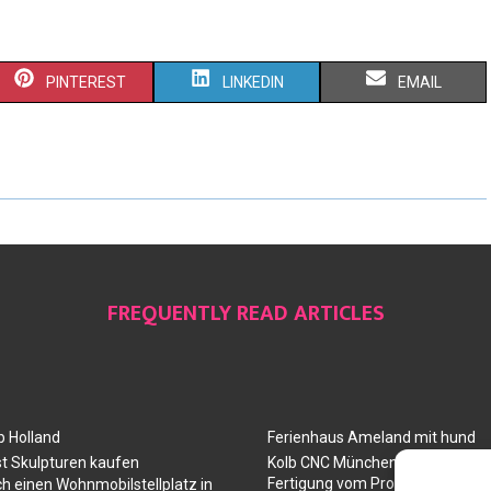
PINTEREST
LINKEDIN
EMAIL
FREQUENTLY READ ARTICLES
 Holland
Ferienhaus Ameland mit hund
t Skulpturen kaufen
Kolb CNC München: Ihr Partner 
Fertigung vom Prototyp über die
ch einen Wohnmobilstellplatz in