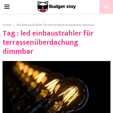
Home
led einbaustrahler für terrassenüberdachung dimmbar
Tag : led einbaustrahler für
terrassenüberdachung
dimmbar