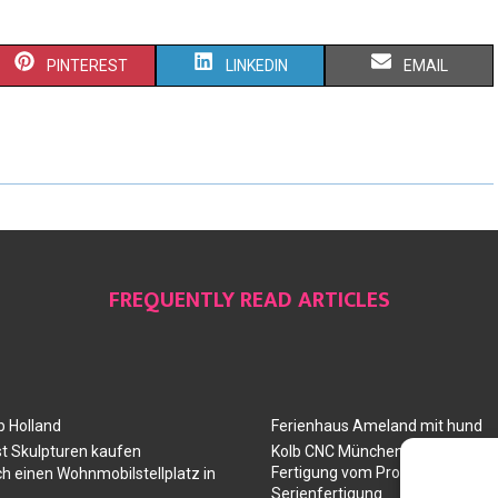
PINTEREST
LINKEDIN
EMAIL
FREQUENTLY READ ARTICLES
 Holland
Ferienhaus Ameland mit hund
t Skulpturen kaufen
Kolb CNC München: Ihr Partner 
Fertigung vom Prototyp über die
ch einen Wohnmobilstellplatz in
Serienfertigung