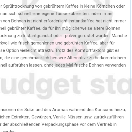
er Sprühtrocknung von gebrühtem Kaffee in kleine Körnchen oder
 man sich schnell eine eigene Tasse zubereiten, indem man
von Bohnen ist nicht erforderlich! Instantkaffee hat nicht immer
nell gebrühter Kaffee, da für ihn möglicherweise ältere Bohnen
ocknung zu Instantgranulat oder -pulver geröstet wurden. Manche
voll wie frisch gemahlenen und gebrühten Kaffee, aber für
se Option vielleicht attraktiv. Trotz des Komfortfaktors gibt es
n, die eine geschmacklich bessere Alternative zu herkömmlichem
hnell aufbrühen lassen, ohne jedes Mal frische Bohnen verwenden
mensionen der Süße und des Aromas während des Konsums hinzu,
lichen Extrakten, Gewürzen, Vanille, Nüssen usw. zurückzuführen
or der abschließenden Verpackungsphase vor dem Vertrieb in
t werden.