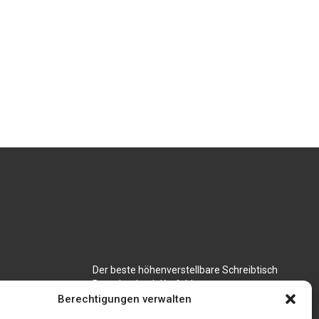
Der beste höhenverstellbare Schreibtisch
Branchenbuch Krefeld
für CNC
Berechtigungen verwalten