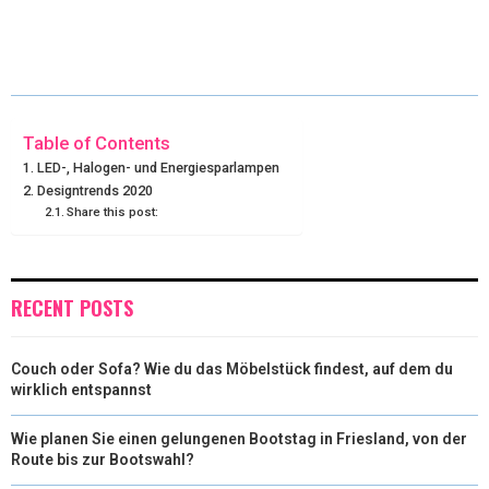
(
A
I
I
M
T
C
N
N
A
W
E
T
K
I
I
B
E
E
L
Table of Contents
LED-, Halogen- und Energiesparlampen
T
O
R
D
Designtrends 2020
Share this post:
T
O
E
I
E
K
S
N
R
T
RECENT POSTS
)
Couch oder Sofa? Wie du das Möbelstück findest, auf dem du
wirklich entspannst
Wie planen Sie einen gelungenen Bootstag in Friesland, von der
Route bis zur Bootswahl?