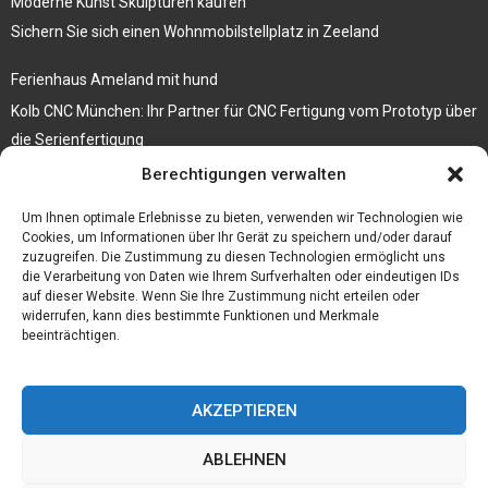
Moderne Kunst Skulpturen kaufen
Sichern Sie sich einen Wohnmobilstellplatz in Zeeland
Ferienhaus Ameland mit hund
Kolb CNC München: Ihr Partner für CNC Fertigung vom Prototyp über
die Serienfertigung
Berechtigungen verwalten
Der beste höhenverstellbare Schreibtisch
Branchenbuch Krefeld
Um Ihnen optimale Erlebnisse zu bieten, verwenden wir Technologien wie
Cookies, um Informationen über Ihr Gerät zu speichern und/oder darauf
zuzugreifen. Die Zustimmung zu diesen Technologien ermöglicht uns
die Verarbeitung von Daten wie Ihrem Surfverhalten oder eindeutigen IDs
auf dieser Website. Wenn Sie Ihre Zustimmung nicht erteilen oder
widerrufen, kann dies bestimmte Funktionen und Merkmale
beeinträchtigen.
AKZEPTIEREN
ABLEHNEN