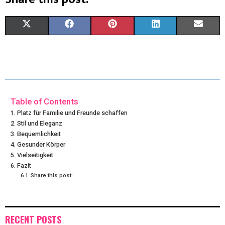
X
F
P
L
E
(
A
I
I
M
T
C
N
N
A
W
E
T
K
I
I
B
E
E
L
Table of Contents
Platz für Familie und Freunde schaffen
T
O
R
D
Stil und Eleganz
Bequemlichkeit
T
O
E
I
Gesunder Körper
E
K
S
N
Vielseitigkeit
Fazit
R
T
Share this post:
)
RECENT POSTS