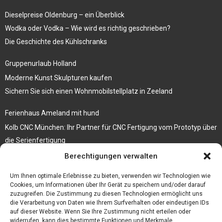
Dieselpreise Oldenburg – ein Überblick
Wodka oder Vodka – Wie wird es richtig geschrieben?
Die Geschichte des Kühlschranks
Gruppenurlaub Holland
Moderne Kunst Skulpturen kaufen
Sichern Sie sich einen Wohnmobilstellplatz in Zeeland
Ferienhaus Ameland mit hund
Kolb CNC München: Ihr Partner für CNC Fertigung vom Prototyp über
die Serienfertigung
Berechtigungen verwalten
Der beste höhenverstellbare Schreibtisch
Branchenbuch Krefeld
Um Ihnen optimale Erlebnisse zu bieten, verwenden wir Technologien wie
Cookies, um Informationen über Ihr Gerät zu speichern und/oder darauf
zuzugreifen. Die Zustimmung zu diesen Technologien ermöglicht uns
die Verarbeitung von Daten wie Ihrem Surfverhalten oder eindeutigen IDs
auf dieser Website. Wenn Sie Ihre Zustimmung nicht erteilen oder
widerrufen, kann dies bestimmte Funktionen und Merkmale